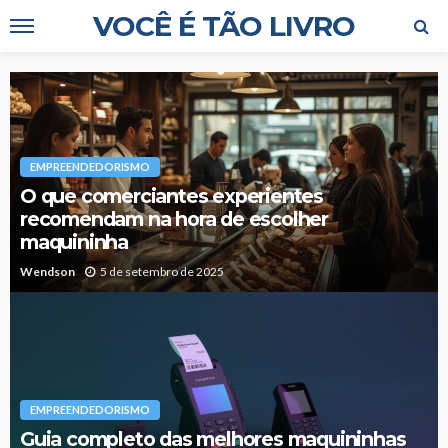
VOCÊ É TÃO LIVRO
EMPREENDEDORISMO
O que comerciantes experientes
recomendam na hora de escolher
maquininha
Wendson
5 de setembro de 2025
EMPREENDEDORISMO
Guia completo das melhores maquininhas