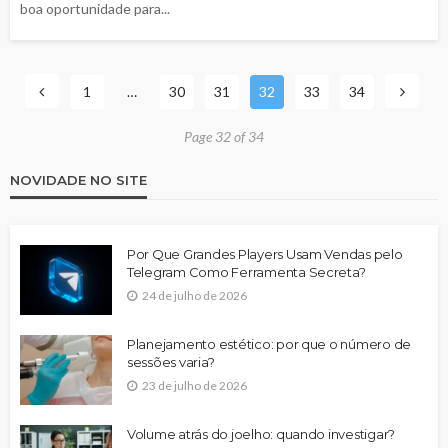
boa oportunidade para...
1
…
30
31
32
33
34
Page 32 of 34
NOVIDADE NO SITE
Por Que Grandes Players Usam Vendas pelo
Telegram Como Ferramenta Secreta?
24 de julho de 2026
Planejamento estético: por que o número de
sessões varia?
23 de julho de 2026
Volume atrás do joelho: quando investigar?