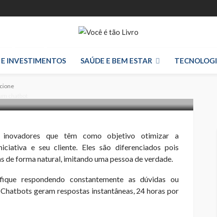
Chatbot que
 E INVESTIMENTOS
SAÚDE E BEM ESTAR
TECNOLOG
cione
um chatbot
inovadores que têm como objetivo otimizar a
iativa e seu cliente. Eles são diferenciados pois
 de forma natural, imitando uma pessoa de verdade.
ique respondendo constantemente as dúvidas ou
 Chatbots geram respostas instantâneas, 24 horas por