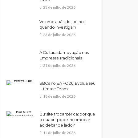
23 de julho de 2026
Volume atrás do joelho:
quando investigar?
23 de julho de 2026
A Cultura da Inovação nas
Empresas Tradicionais
21 de julho de 2026
SBCs no EA FC 26: Evolua seu
Ultimate Team
18 de julho de 2026
Bursite trocantérica: por que
o quadril pode incomodar
ao deitar de lado?
14 de julho de 2026