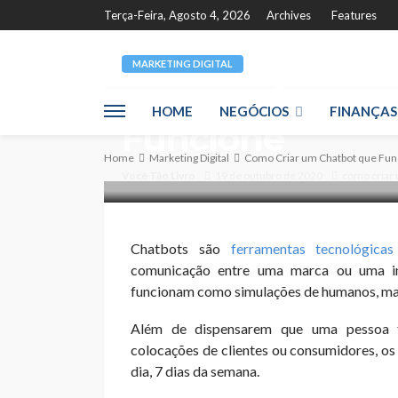
Terça-Feira, Agosto 4, 2026
Archives
Features
MARKETING DIGITAL
Como Criar um 
HOME
NEGÓCIOS
FINANÇAS
Funcione
Home
Marketing Digital
Como Criar um Chatbot que Fun
Você Tão Livro
19 de outubro de 2020
como criar 
Chatbots são
ferramentas tecnológicas
comunicação entre uma marca ou uma inic
funcionam como simulações de humanos, mas
Além de dispensarem que uma pessoa f
colocações de clientes ou consumidores, os
dia, 7 dias da semana.