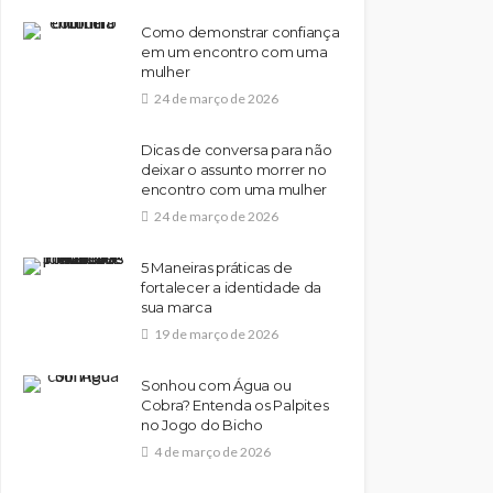
Como demonstrar confiança
em um encontro com uma
mulher
24 de março de 2026
Dicas de conversa para não
deixar o assunto morrer no
encontro com uma mulher
24 de março de 2026
5 Maneiras práticas de
fortalecer a identidade da
sua marca
19 de março de 2026
Sonhou com Água ou
Cobra? Entenda os Palpites
no Jogo do Bicho
4 de março de 2026