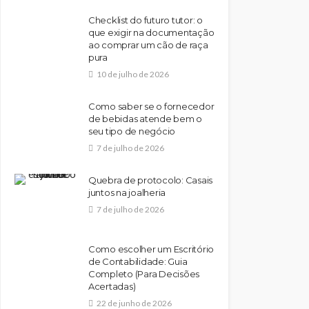
Checklist do futuro tutor: o
que exigir na documentação
ao comprar um cão de raça
pura
10 de julho de 2026
Como saber se o fornecedor
de bebidas atende bem o
seu tipo de negócio
7 de julho de 2026
Quebra de protocolo: Casais
juntos na joalheria
7 de julho de 2026
Como escolher um Escritório
de Contabilidade: Guia
Completo (Para Decisões
Acertadas)
22 de junho de 2026