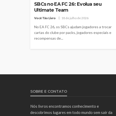
SBCs no EA FC 26: Evolua seu
Ultimate Team
Você Tão Livro
18 de julho de 2026
No EA FC 26, os SBCs ajudam jogadores a trocar
cartas do clube por packs, jogadores especiais e
recompensas de...
SOBRE E CONTATO
Nós livros encontramos conhecimento e
descobrimos lugares em todo mundo sem sair da