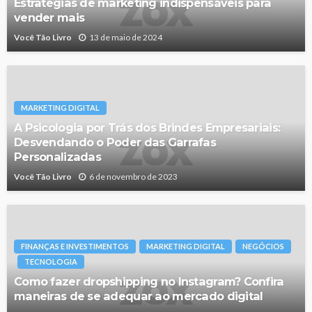
Estratégias de marketing indispensáveis para
vender mais
Você Tão Livro
13 de maio de 2024
MARKETING DIGITAL
A Psicologia por Trás dos Brindes Empresariais:
Desvendando o Poder das Garrafas
Personalizadas
Você Tão Livro
6 de novembro de 2023
FINANÇAS E INVESTIMENTOS
MARKETING DIGITAL
NEGÓCIOS
TECNOLOGIA
Como fazer dropshipping no Instagram? Confira
maneiras de se adequar ao mercado digital