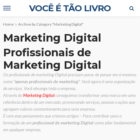
VOCÊ É TÃO LIVRO
Home
Archive by Category "Marketing Digital"
Marketing Digital
Profissionais de
Marketing Digital
Os profissionais de marketing Digital precisam parar de pensar em si mesmos
como
“apenas profissionais de marketing”
. Você agora é uma organização
de serviços. Você abrange toda a empresa.
Através do
Marketing Digital
conseguimos transformar uma marca em uma
referência dentro de um mercado, promovendo serviços, pessoas e ações que
agregam valores constantemente para uma empresa.
É com esse pensamento que criamos artigos – Para contribuir para a
formação de um
profissional de marketing Digital
como pilar fundamental
em qualquer empresa.