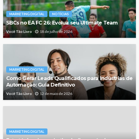
MARKETING DIGITAL
NOTÍCIAS
SBCs no EA FC 26: Evolua seu Ultimate Team
Você Tão Livro
18 de julho de 2026
MARKETING DIGITAL
Como Gerar Leads Qualificados para Indústrias de
Automação: Guia Definitivo
Você Tão Livro
12 de maio de 2026
MARKETING DIGITAL