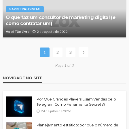
MARKETING DIGITAL
O que faz um consultor de marketing digital (e
como contratar um)
Você Tão Livro
2 de agosto de 2022
1
2
3
Page 1 of 3
NOVIDADE NO SITE
Por Que Grandes Players Usam Vendas pelo
Telegram Como Ferramenta Secreta?
24 de julho de 2026
Planejamento estético: por que o número de