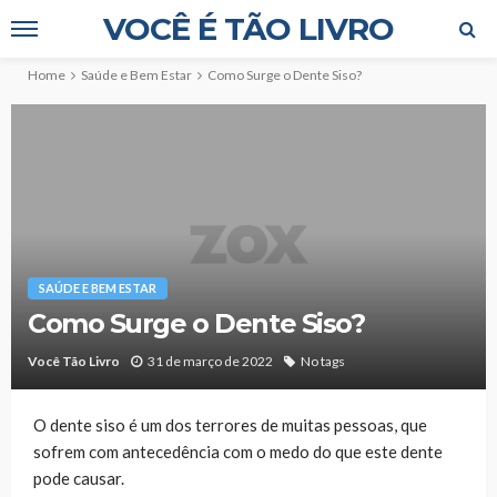
VOCÊ É TÃO LIVRO
Home
Saúde e Bem Estar
Como Surge o Dente Siso?
SAÚDE E BEM ESTAR
Como Surge o Dente Siso?
Você Tão Livro
31 de março de 2022
No tags
O dente siso é um dos terrores de muitas pessoas, que
sofrem com antecedência com o medo do que este dente
pode causar.