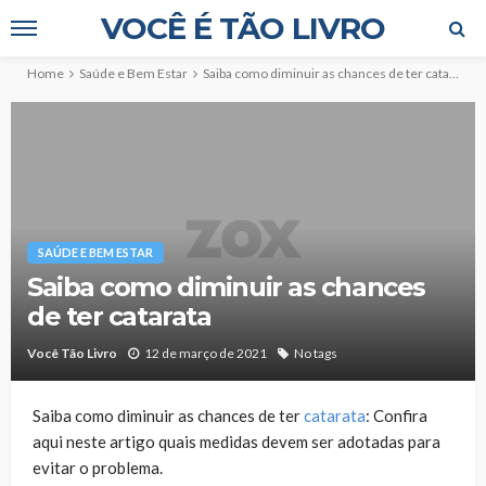
VOCÊ É TÃO LIVRO
Home
Saúde e Bem Estar
Saiba como diminuir as chances de ter catarata
SAÚDE E BEM ESTAR
Saiba como diminuir as chances
de ter catarata
Você Tão Livro
12 de março de 2021
No tags
Saiba como diminuir as chances de ter
catarata
: Confira
aqui neste artigo quais medidas devem ser adotadas para
evitar o problema.