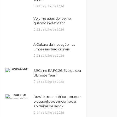
23 de julho de 2026
Volume atrás do joelho:
quando investigar?
23 de julho de 2026
A Cultura da Inovação nas
Empresas Tradicionais
21 de julho de 2026
SBCs no EA FC 26: Evolua seu
Ultimate Team
18 de julho de 2026
Bursite trocantérica: por que
o quadril pode incomodar
ao deitar de lado?
14 de julho de 2026