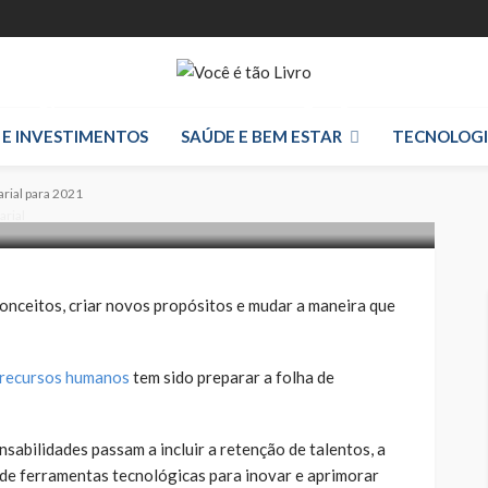
stão empresarial
 E INVESTIMENTOS
SAÚDE E BEM ESTAR
TECNOLOG
rial para 2021
rial
onceitos, criar novos propósitos e mudar a maneira que
recursos humanos
tem sido preparar a folha de
abilidades passam a incluir a retenção de talentos, a
 de ferramentas tecnológicas para inovar e aprimorar