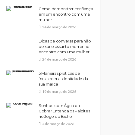
Como demonstrar confiança
em um encontro com uma
mulher
24 de março de 2026
Dicas de conversa para não
deixar o assunto morrer no
encontro com uma mulher
24 de março de 2026
5 Maneiras práticas de
fortalecer a identidade da
sua marca
19 de março de 2026
Sonhou com Água ou
Cobra? Entenda os Palpites
no Jogo do Bicho
4 de março de 2026