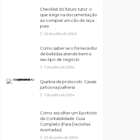
Checklist do futuro tutor: o
que exigir na documentação
ao comprar um cão de raça
pura
10 de julho de 2026
Como saber se o fornecedor
de bebidas atende bem o
seu tipo de negócio
7 de julho de 2026
Quebra de protocolo: Casais
juntos na joalheria
7 de julho de 2026
Como escolher um Escritório
de Contabilidade: Guia
Completo (Para Decisões
Acertadas)
22 de junho de 2026