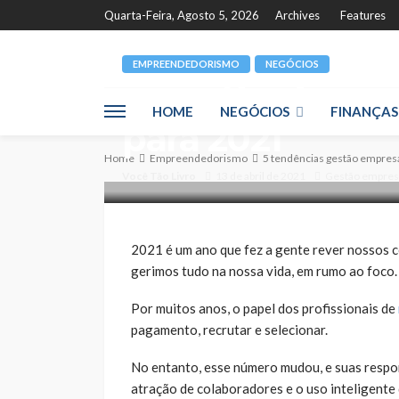
Quarta-Feira, Agosto 5, 2026
Archives
Features
EMPREENDEDORISMO
NEGÓCIOS
5 tendências ge
HOME
NEGÓCIOS
FINANÇAS
para 2021
Home
Empreendedorismo
5 tendências gestão empresa
Você Tão Livro
13 de abril de 2021
Gestão empresa
2021 é um ano que fez a gente rever nossos c
gerimos tudo na nossa vida, em rumo ao foco.
Por muitos anos, o papel dos profissionais de
pagamento, recrutar e selecionar.
No entanto, esse número mudou, e suas respons
atração de colaboradores e o uso inteligente