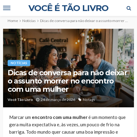
VOCÊ É TÃO LIVRO
Home
Notícias
Dicas de conversa para não deixar o assunto morrer no encontro com uma mulher
NOTÍCIAS
Dicas de conversa para não deixar
o assunto morrer no encontro
com uma mulher
Você Tão Livro
24 de março de 2026
No tags
Marcar um
encontro com uma mulher
é um momento que
gera muita expectativa e, às vezes, um pouco de frio na
barriga. Todo mundo quer causar uma boa impressão e