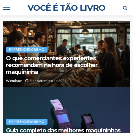
VOCÊ É TÃO LIVRO
EMPREENDEDORISMO
O que comerciantes experientes
recomendam na hora de escolher
maquininha
Wendson
5 de setembro de 2025
EMPREENDEDORISMO
Guia completo das melhores maquininhas