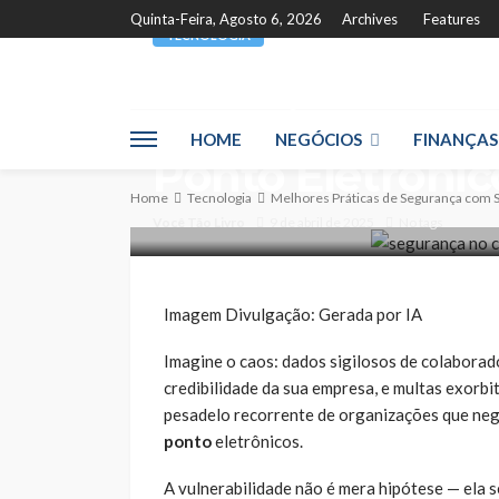
Quinta-Feira, Agosto 6, 2026
Archives
Features
TECNOLOGIA
Melhores Práti
com Sistemas d
HOME
NEGÓCIOS
FINANÇAS
Ponto Eletrônic
Home
Tecnologia
Melhores Práticas de Segurança com S
Você Tão Livro
9 de abril de 2025
No tags
Imagem Divulgação: Gerada por IA
Imagine o caos: dados sigilosos de colaborad
credibilidade da sua empresa, e multas exorbi
pesadelo recorrente de organizações que neg
ponto
eletrônicos.
A vulnerabilidade não é mera hipótese — ela 