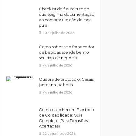
Checklist do futuro tutor: o
que exigir na documentação
ao comprar um cão de raça
pura
10 de julho de 2026
Como saber se o fornecedor
de bebidas atende bem o
seu tipo de negócio
7 de julho de 2026
Quebra de protocolo: Casais
juntos na joalheria
7 de julho de 2026
Como escolher um Escritório
de Contabilidade: Guia
Completo (Para Decisões
Acertadas)
22 de junho de 2026