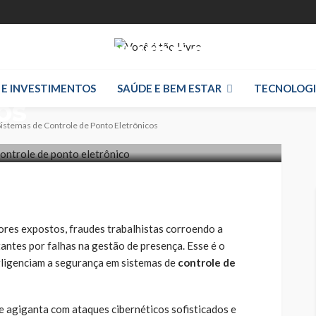
cas de Segurança
e Controle de
 E INVESTIMENTOS
SAÚDE E BEM ESTAR
TECNOLOG
os
istemas de Controle de Ponto Eletrônicos
ores expostos, fraudes trabalhistas corroendo a
tantes por falhas na gestão de presença. Esse é o
ligenciam a segurança em sistemas de
controle de
se agiganta com ataques cibernéticos sofisticados e