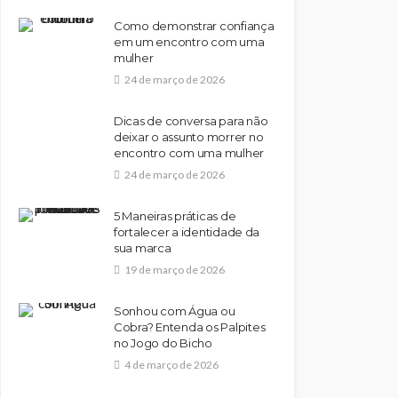
Como demonstrar confiança
em um encontro com uma
mulher
24 de março de 2026
Dicas de conversa para não
deixar o assunto morrer no
encontro com uma mulher
24 de março de 2026
5 Maneiras práticas de
fortalecer a identidade da
sua marca
19 de março de 2026
Sonhou com Água ou
Cobra? Entenda os Palpites
no Jogo do Bicho
4 de março de 2026