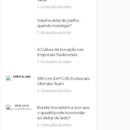
23 de julho de 2026
Volume atrás do joelho:
quando investigar?
23 de julho de 2026
A Cultura da Inovação nas
Empresas Tradicionais
21 de julho de 2026
SBCs no EA FC 26: Evolua seu
Ultimate Team
18 de julho de 2026
Bursite trocantérica: por que
o quadril pode incomodar
ao deitar de lado?
14 de julho de 2026