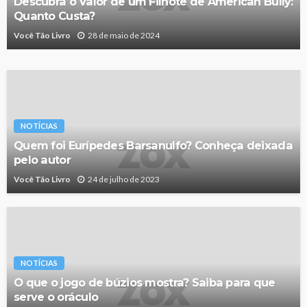
Descubra o Valor de um Filhote de American Bully:
Quanto Custa?
Você Tão Livro
28 de maio de 2024
NOTÍCIAS
Quem foi Eurípedes Barsanulfo? Conheça deixada
pelo autor
Você Tão Livro
24 de julho de 2023
NOTÍCIAS
O que o jogo de búzios mostra? Saiba para que
serve o oráculo