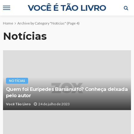
VOCÊ É TÃO LIVRO
Home
Archive by Category "Notícias"
(Page 4)
Notícias
NOTÍCIAS
Quem foi Eurípedes Barsanulfo? Conheça deixada
pelo autor
Você Tão Livro
24 de julho de 2023