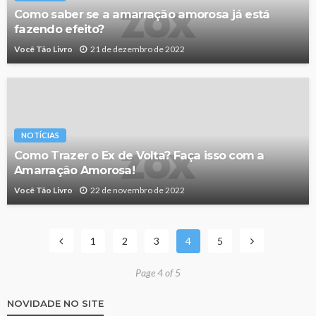
Como saber se a amarração amorosa já está
fazendo efeito?
Você Tão Livro
21 de dezembro de 2022
NOTÍCIAS
Como Trazer o Ex de Volta? Faça isso com a
Amarração Amorosa!
Você Tão Livro
22 de novembro de 2022
1
2
3
4
5
Page 4 of 5
NOVIDADE NO SITE