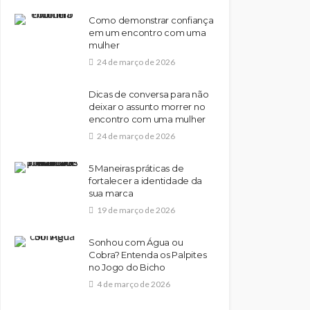
Como demonstrar confiança
em um encontro com uma
mulher
24 de março de 2026
Dicas de conversa para não
deixar o assunto morrer no
encontro com uma mulher
24 de março de 2026
5 Maneiras práticas de
fortalecer a identidade da
sua marca
19 de março de 2026
Sonhou com Água ou
Cobra? Entenda os Palpites
no Jogo do Bicho
4 de março de 2026