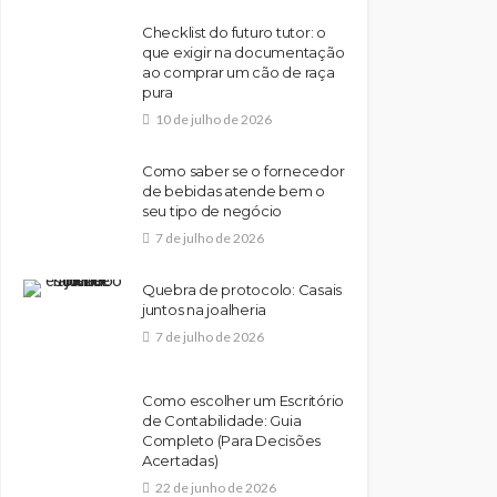
Checklist do futuro tutor: o
que exigir na documentação
ao comprar um cão de raça
pura
10 de julho de 2026
Como saber se o fornecedor
de bebidas atende bem o
seu tipo de negócio
7 de julho de 2026
Quebra de protocolo: Casais
juntos na joalheria
7 de julho de 2026
Como escolher um Escritório
de Contabilidade: Guia
Completo (Para Decisões
Acertadas)
22 de junho de 2026