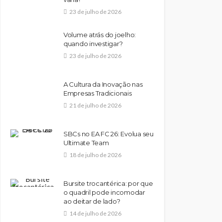
23 de julho de 2026
Volume atrás do joelho:
quando investigar?
23 de julho de 2026
A Cultura da Inovação nas
Empresas Tradicionais
21 de julho de 2026
SBCs no EA FC 26: Evolua seu
Ultimate Team
18 de julho de 2026
Bursite trocantérica: por que
o quadril pode incomodar
ao deitar de lado?
14 de julho de 2026