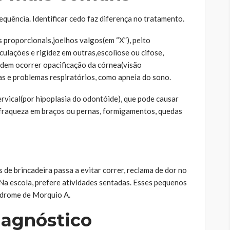
quência. Identificar cedo faz diferença no tratamento.
proporcionais,joelhos valgos(em “X”), peito
ulações e rigidez em outras,escoliose ou cifose,
dem ocorrer opacificação da córnea(visão
as e problemas respiratórios, como apneia do sono.
cervical(por hipoplasia do odontóide), que pode causar
 fraqueza em braços ou pernas, formigamentos, quedas
de brincadeira passa a evitar correr, reclama de dor no
Na escola, prefere atividades sentadas. Esses pequenos
índrome de Morquio A.
iagnóstico