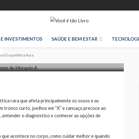
quio A: Displasia
 E INVESTIMENTOS
SAÚDE E BEM ESTAR
TECNOLOG
a
sia Esquelética Rara
ica rara que afeta principalmente os ossos e as
om tronco curto, joelhos em “X” e cansaço precoce ao
is, entender o diagnóstico e conhecer as opções de
 o que acontece no corpo, como cuidar melhor e quando