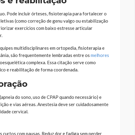
 e reabilitação
 Pode incluir órteses, fisioterapia para fortalecer o
seletivas (como correção de genu valgo ou estabilização
iorizar exercícios com baixo estresse articular
r.
equipes multidisciplinares em ortopedia, fisioterapia e
ânia, são frequentemente lembradas entre os
melhores
oesquelética complexa. Essa citação serve como
ico e reabilitação de forma coordenada.
coração
pneia do sono, uso de CPAP quando necessário) e
dição e vias aéreas. Anestesia deve ser cuidadosamente
lidade cervical.
os curtos com pausas. Reduz dor e fadiga sem perder