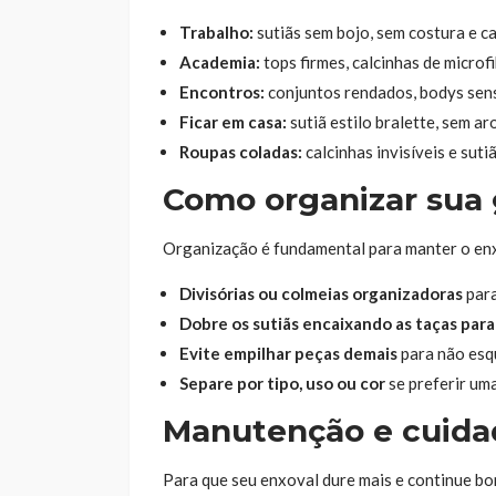
Trabalho:
sutiãs sem bojo, sem costura e c
Academia:
tops firmes, calcinhas de microf
Encontros:
conjuntos rendados, bodys sens
Ficar em casa:
sutiã estilo bralette, sem ar
Roupas coladas:
calcinhas invisíveis e suti
Como organizar sua 
Organização é fundamental para manter o enx
Divisórias ou colmeias organizadoras
para
Dobre os sutiãs encaixando as taças para
Evite empilhar peças demais
para não esq
Separe por tipo, uso ou cor
se preferir uma
Manutenção e cuida
Para que seu enxoval dure mais e continue bo