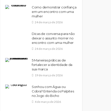
Como demonstrar confiança
em um encontro com uma
mulher
24 de março de 2026
Dicas de conversa para não
deixar o assunto morrer no
encontro com uma mulher
24 de março de 2026
5 Maneiras práticas de
fortalecer a identidade da
sua marca
19 de março de 2026
Sonhou com Água ou
Cobra? Entenda os Palpites
no Jogo do Bicho
4 de março de 2026