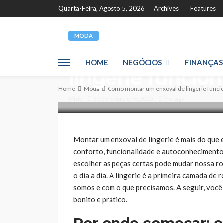
Quarta-Feira, Agosto 5, 2026
Archives
Features
MODA
Como montar u
HOME
NEGÓCIOS
FINANÇAS
lingerie funcion
Home
Moda
Como montar um enxoval de lingerie funcio
Mide
21 de outubro de 2025
No tags
Montar um enxoval de lingerie é mais do que 
conforto, funcionalidade e autoconhecimento
escolher as peças certas pode mudar nossa r
o dia a dia. A lingerie é a primeira camada de
somos e com o que precisamos. A seguir, você
bonito e prático.
Por onde começar: o