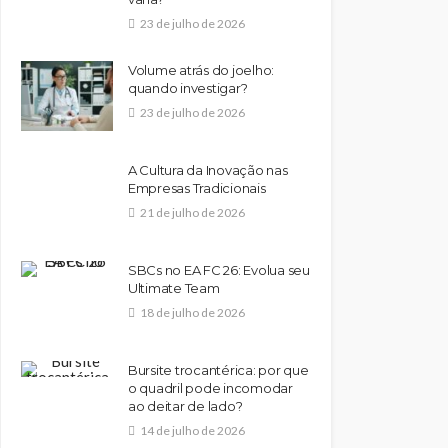
23 de julho de 2026
Volume atrás do joelho:
quando investigar?
23 de julho de 2026
A Cultura da Inovação nas
Empresas Tradicionais
21 de julho de 2026
SBCs no EA FC 26: Evolua seu
Ultimate Team
18 de julho de 2026
Bursite trocantérica: por que
o quadril pode incomodar
ao deitar de lado?
14 de julho de 2026