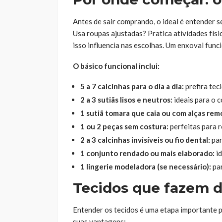
Antes de sair comprando, o ideal é entender s
Usa roupas ajustadas? Pratica atividades fís
isso influencia nas escolhas. Um enxoval func
O básico funcional inclui:
5 a 7 calcinhas para o dia a dia:
prefira tec
2 a 3 sutiãs lisos e neutros:
ideais para o c
1 sutiã tomara que caia ou com alças rem
1 ou 2 peças sem costura:
perfeitas para r
2 a 3 calcinhas invisíveis ou fio dental:
par
1 conjunto rendado ou mais elaborado:
id
1 lingerie modeladora (se necessário):
par
Tecidos que fazem d
Entender os tecidos é uma etapa importante p
suas vantagens: