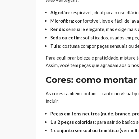
Algodão:
respirável, ideal para o uso diário
Microfibra:
confortável, leve e fácil de lava
Renda:
sensual e elegante, mas exige mais 
Seda ou cetim:
sofisticados, usados em peça
Tule:
costuma compor peças sensuais ou det
Para equilibrar beleza e praticidade, misture
Assim, você tem peças que agradam aos olhos
Cores: como montar 
As cores também contam — tanto no visual qu
incluir:
Peças em tons neutros (nude, branco, pre
1 a 2 peças coloridas:
para sair do básico 
1 conjunto sensual ou temático (vermelho