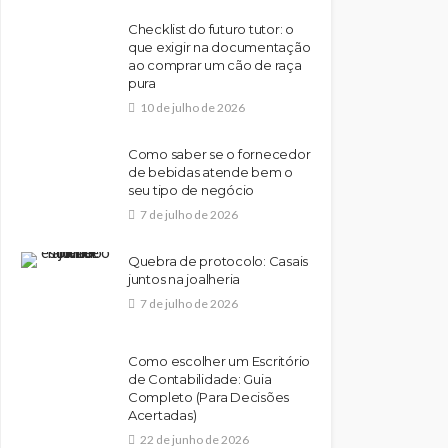
Checklist do futuro tutor: o
que exigir na documentação
ao comprar um cão de raça
pura
10 de julho de 2026
Como saber se o fornecedor
de bebidas atende bem o
seu tipo de negócio
7 de julho de 2026
Quebra de protocolo: Casais
juntos na joalheria
7 de julho de 2026
Como escolher um Escritório
de Contabilidade: Guia
Completo (Para Decisões
Acertadas)
22 de junho de 2026