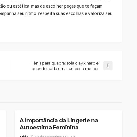
ção ou estética, mas de escolher peças que te façam
ompanha seu ritmo, respeita suas escolhas e valoriza seu
Tênis para quadra: sola clay x hard e
quando cada uma funciona melhor
MODA
A Importância da Lingerie na
Autoestima Feminina
Mide
11 de novembro de 2025