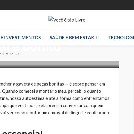
m enxoval de
 E INVESTIMENTOS
SAÚDE E BEM ESTAR
TECNOLOG
al e bonito
nal e bonito
encher a gaveta de peças bonitas — é sobre pensar em
. Quando comecei a montar o meu, percebi o quanto
otina, nossa autoestima e até a forma como enfrentamos
 roupa que vestimos, e ela precisa conversar com quem
 vai ver como montar um enxoval de lingerie equilibrado,
 essencial